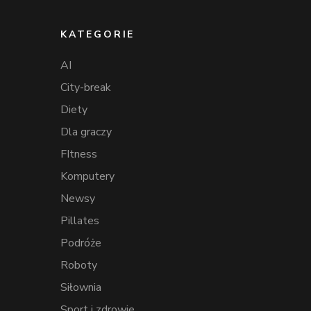
KATEGORIE
AI
City-break
Diety
Dla graczy
FItness
Komputery
Newsy
Pillates
Podróże
Roboty
Siłownia
Sport i zdrowie