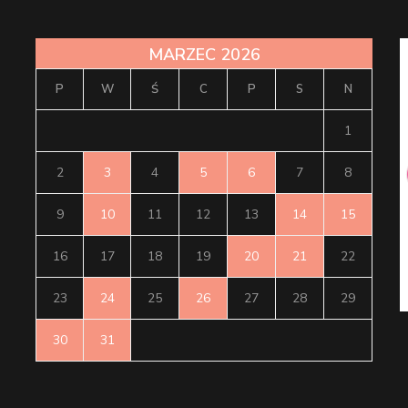
MARZEC 2026
P
W
Ś
C
P
S
N
1
2
3
4
5
6
7
8
9
10
11
12
13
14
15
16
17
18
19
20
21
22
23
24
25
26
27
28
29
30
31