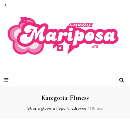
suknie-
mariposa.pl
Kategoria:
FItness
Strona główna
/
Sport i zdrowie
/
FItness