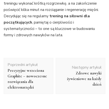
treningu wykonać krótką rozgrzewkę, a na zakończenie
poświęcić kilka minut na rozciąganie i regenerację mięśni.
Decydując się na regularny
trening na siłowni dla
początkujących
, pamiętaj o cierpliwości i
systematyczności – to one są kluczowe w budowaniu
formy i zdrowych nawyków na lata.
Nawigacja
Poprzedni artykuł
wpisu
Następny artykuł
Precyzyjne wrzeciona
Zdrowe nawyki
Graphite – nowoczesne
żywieniowe na każdy
rozwiązania dla
dzień
elektronarzędzi