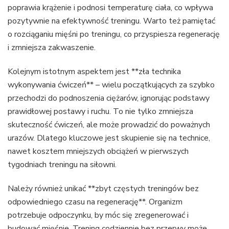
poprawia krążenie i podnosi temperaturę ciała, co wpływa
pozytywnie na efektywność treningu. Warto też pamiętać
o rozciąganiu mięśni po treningu, co przyspiesza regenerację
i zmniejsza zakwaszenie.
Kolejnym istotnym aspektem jest **zła technika
wykonywania ćwiczeń** – wielu początkujących za szybko
przechodzi do podnoszenia ciężarów, ignorując podstawy
prawidłowej postawy i ruchu. To nie tylko zmniejsza
skuteczność ćwiczeń, ale może prowadzić do poważnych
urazów. Dlatego kluczowe jest skupienie się na technice,
nawet kosztem mniejszych obciążeń w pierwszych
tygodniach treningu na siłowni.
Należy również unikać **zbyt częstych treningów bez
odpowiedniego czasu na regenerację**. Organizm
potrzebuje odpoczynku, by móc się zregenerować i
budować mięśnie. Trening codziennie bez przerwy może