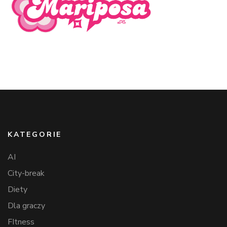
KATEGORIE
AI
City-break
Diety
Dla graczy
FItness