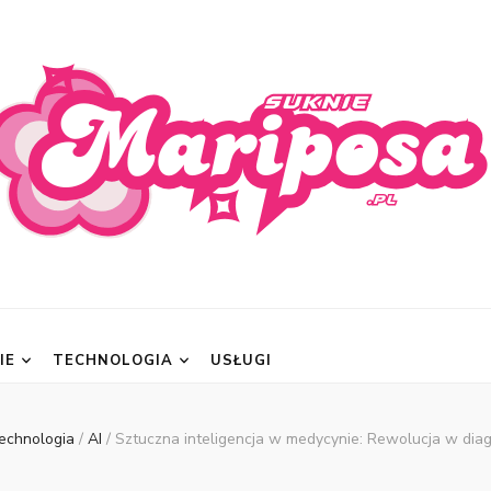
posa.pl
IE
TECHNOLOGIA
USŁUGI
echnologia
/
AI
/
Sztuczna inteligencja w medycynie: Rewolucja w di