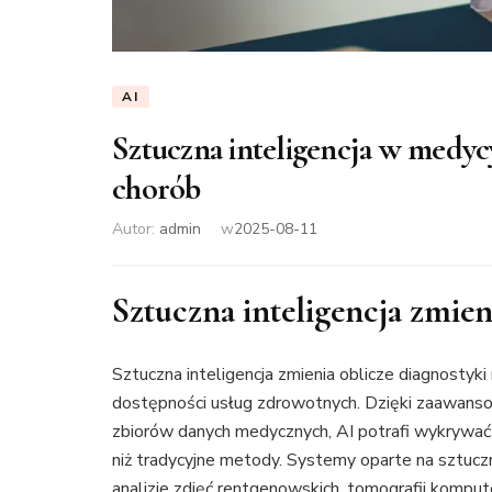
AI
Sztuczna inteligencja w medy
chorób
Autor:
admin
w
2025-08-11
Sztuczna inteligencja zmien
Sztuczna inteligencja zmienia oblicze diagnostyk
dostępności usług zdrowotnych. Dzięki zaawan
zbiorów danych medycznych, AI potrafi wykrywać 
niż tradycyjne metody. Systemy oparte na sztucz
analizie zdjęć rentgenowskich, tomografii komp