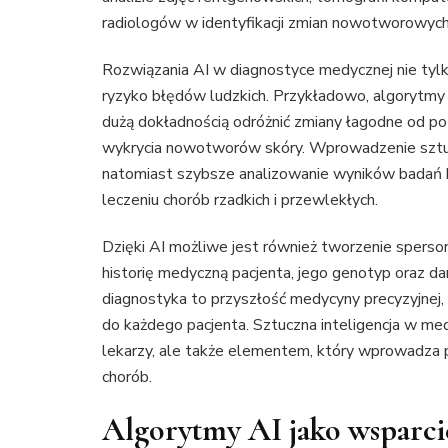
radiologów w identyfikacji zmian nowotworowych,
Rozwiązania AI w diagnostyce medycznej nie tylk
ryzyko błędów ludzkich. Przykładowo, algorytmy 
dużą dokładnością odróżnić zmiany łagodne od pot
wykrycia nowotworów skóry. Wprowadzenie sztuczn
natomiast szybsze analizowanie wyników badań k
leczeniu chorób rzadkich i przewlekłych.
Dzięki AI możliwe jest również tworzenie sperso
historię medyczną pacjenta, jego genotyp oraz d
diagnostyka to przyszłość medycyny precyzyjnej, 
do każdego pacjenta. Sztuczna inteligencja w me
lekarzy, ale także elementem, który wprowadza p
chorób.
Algorytmy AI jako wsparcie 