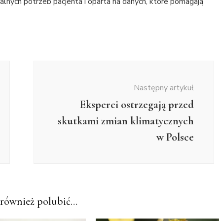
alnych potrzeb pacjenta i oparta na danych, które pomagają
Następny artykuł
Eksperci ostrzegają przed
skutkami zmian klimatycznych
w Polsce
również polubić…