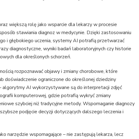
oraz większą rolę jako wsparcie dla lekarzy w procesie
m sposób stawiania diagnoz w medycynie. Dzięki zastosowaniu
 i głębokiego uczenia, systemy AI potrafią przetwarzać
azy diagnostyczne, wyniki badań laboratoryjnych czy historie
owych dla określonych schorzeń.
dnością rozpoznawać objawy i zmiany chorobowe, które
b doświadczenie ograniczone do określonej dziedziny
– algorytmy AI wykorzystywane są do interpretacji zdjęć
grafii komputerowej, gdzie potrafią wykryć zmiany
niowe szybciej niż tradycyjne metody. Wspomaganie diagnozy
szybsze podjęcie decyzji dotyczących dalszego leczenia i
ko narzędzie wspomagające – nie zastępują lekarza, lecz