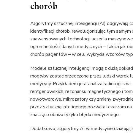
chorób
Algorytmy sztucznej inteligencji (AI) odgrywają c
identyfikacji chorób, rewolucjonizując tym samy
zaawansowanych technologii uczenia maszynowego
ogromne ilości danych medycznych – takich jak obr
chorób pacjentów – w celu wykrycia wzorców typ
Modele sztucznej inteligencji mogą z dużą dokła
mogłyby zostać przeoczone przez ludzki wzrok lu
medycyny. Przykładem jest analiza radiologiczna 
rentgenowskich, rezonansu magnetycznego i tomo
nowotworowe, mikrozatory czy zmiany zwyrodnie
przez sztuczną inteligencję pozwala lekarzom na 
znacząco obniża ryzyko błędu medycznego.
Dodatkowo, algorytmy AI w medycynie działają ja