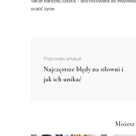
także bardziej ludzka – dostosowana do indywidu
ocalić życie.
Nawigacja
wpisu
Poprzedni artykuł
Najczęstsze błędy na siłowni i
jak ich unikać
Możesz 