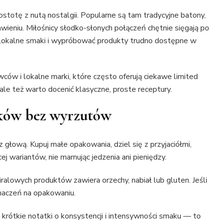
ostotę z nutą nostalgii. Popularne są tam tradycyjne batony,
awieniu. Miłośnicy słodko-słonych połączeń chętnie sięgają po
 lokalne smaki i wypróbować produkty trudno dostępne w
ów i lokalne marki, które często oferują ciekawe limited
ale też warto docenić klasyczne, proste receptury.
ków bez wyrzutów
z głową. Kupuj małe opakowania, dziel się z przyjaciółmi,
j wariantów, nie marnując jedzenia ani pieniędzy.
ralowych produktów zawiera orzechy, nabiał lub gluten. Jeśli
naczeń na opakowaniu.
krótkie notatki o konsystencji i intensywności smaku — to