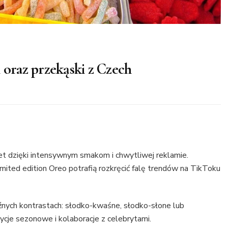
 oraz przekąski z Czech
t dzięki intensywnym smakom i chwytliwej reklamie.
imited edition Oreo potrafią rozkręcić falę trendów na TikToku
źnych kontrastach: słodko-kwaśne, słodko-słone lub
dycje sezonowe i kolaboracje z celebrytami.