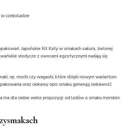
e w czekoladzie
opakowań. Japońskie Kit Katy w smakach sakura, zielonej
tajwańskie słodycze z owocami egzotycznymi nadają się
maki, np. mochi czy wagashi, które dzięki nowym wariantom
opakowania oraz ciekawy opis smaku generują ciekawość.
ja ma dla ciebie wiele propozycji: od lodów o smaku morskim
rzysmakach