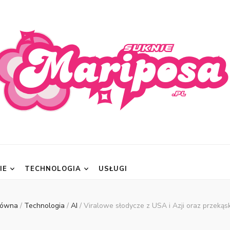
posa.pl
IE
TECHNOLOGIA
USŁUGI
łówna
/
Technologia
/
AI
/
Viralowe słodycze z USA i Azji oraz przekąs