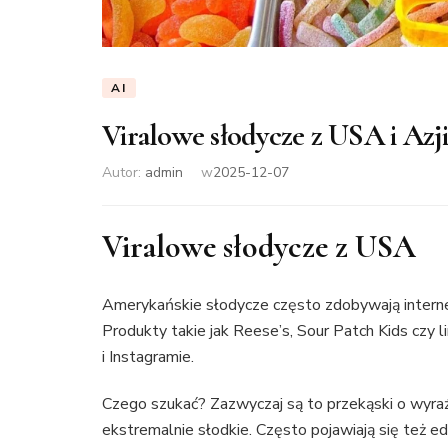
AI
Viralowe słodycze z USA i Azji
Autor:
admin
w
2025-12-07
Viralowe słodycze z USA
Amerykańskie słodycze często zdobywają interne
Produkty takie jak Reese’s, Sour Patch Kids czy l
i Instagramie.
Czego szukać? Zazwyczaj są to przekąski o wyra
ekstremalnie słodkie. Często pojawiają się też e