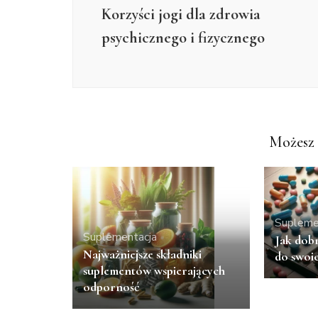
Korzyści jogi dla zdrowia
psychicznego i fizycznego
Możesz 
Supleme
Suplementacja
Jak dobr
Najważniejsze składniki
do swoi
suplementów wspierających
odporność