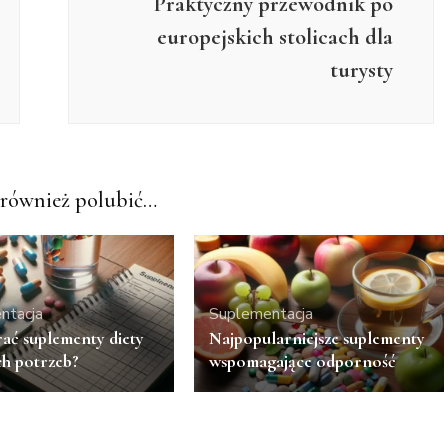
Praktyczny przewodnik po
europejskich stolicach dla
turysty
również polubić…
ntacja
Suplementacja
ać suplementy diety
Najpopularniejsze suplementy
ch potrzeb?
wspomagające odporność