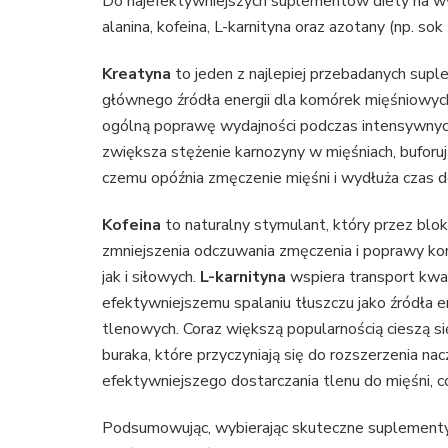
Do najefektywniejszych suplementów diety na w
alanina, kofeina, L-karnityna oraz azotany (np. sok 
Kreatyna
to jeden z najlepiej przebadanych su
głównego źródła energii dla komórek mięśniowych,
ogólną poprawę wydajności podczas intensywny
zwiększa stężenie karnozyny w mięśniach, buforu
czemu opóźnia zmęczenie mięśni i wydłuża czas d
Kofeina
to naturalny stymulant, który przez bl
zmniejszenia odczuwania zmęczenia i poprawy ko
jak i siłowych.
L-karnityna
wspiera transport kwa
efektywniejszemu spalaniu tłuszczu jako źródła e
tlenowych. Coraz większą popularnością cieszą s
buraka, które przyczyniają się do rozszerzenia n
efektywniejszego dostarczania tlenu do mięśni, c
Podsumowując, wybierając skuteczne suplementy 