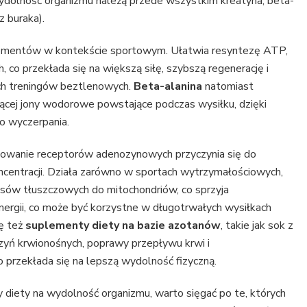
ydolność organizmu należą przede wszystkim kreatyna, beta-
z buraka).
plementów w kontekście sportowym. Ułatwia resyntezę ATP,
 co przekłada się na większą siłę, szybszą regenerację i
ch treningów beztlenowych.
Beta-alanina
natomiast
jącej jony wodorowe powstające podczas wysiłku, dzięki
o wyczerpania.
okowanie receptorów adenozynowych przyczynia się do
ncentracji. Działa zarówno w sportach wytrzymałościowych,
sów tłuszczowych do mitochondriów, co sprzyja
nergii, co może być korzystne w długotrwałych wysiłkach
ię też
suplementy diety na bazie azotanów
, takie jak sok z
aczyń krwionośnych, poprawy przepływu krwi i
o przekłada się na lepszą wydolność fizyczną.
diety na wydolność organizmu, warto sięgać po te, których