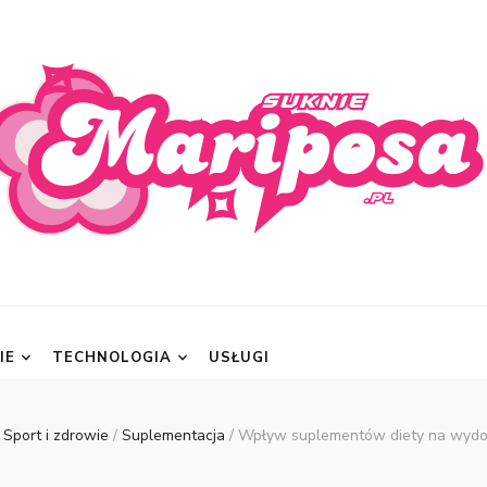
posa.pl
IE
TECHNOLOGIA
USŁUGI
Sport i zdrowie
/
Suplementacja
/
Wpływ suplementów diety na wydo