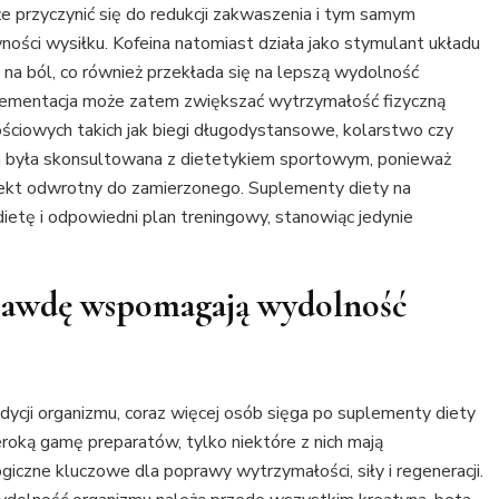
e przyczynić się do redukcji zakwaszenia i tym samym
ości wysiłku. Kofeina natomiast działa jako stymulant układu
 na ból, co również przekłada się na lepszą wydolność
plementacja może zatem zwiększać wytrzymałość fizyczną
ciowych takich jak biegi długodystansowe, kolarstwo czy
ja była skonsultowana z dietetykiem sportowym, ponieważ
fekt odwrotny do zamierzonego. Suplementy diety na
etę i odpowiedni plan treningowy, stanowiąc jedynie
prawdę wspomagają wydolność
dycji organizmu, coraz więcej osób sięga po suplementy diety
oką gamę preparatów, tylko niektóre z nich mają
ogiczne kluczowe dla poprawy wytrzymałości, siły i regeneracji.