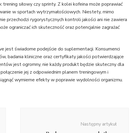
k trening siłowy czy sprinty. Z kolei kofeina może poprawiać
sowanie w sportach wytrzymałościowych. Niestety, mimo
ie przechodzi rygorystycznych kontroli jakości ani nie zawiera
że ograniczać ich skuteczność oraz potencjalnie zagrażać
we jest świadome podejście do suplementacji. Konsumenci
 badania kliniczne oraz certyfikaty jakości potwierdzające
tów jest ogromny, nie każdy produkt będzie skuteczny dla
z połączenie jej z odpowiednim planem treningowym i
siągnąć wymierne efekty w poprawie wydolności organizmu.
Następny artykuł