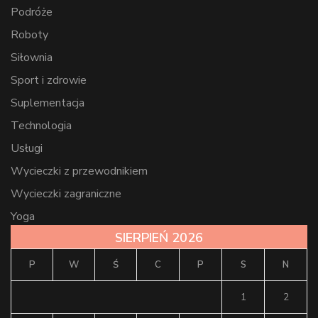
Podróże
Roboty
Siłownia
Sport i zdrowie
Suplementacja
Technologia
Usługi
Wycieczki z przewodnikiem
Wycieczki zagraniczne
Yoga
SIERPIEŃ 2026
P
W
Ś
C
P
S
N
1
2