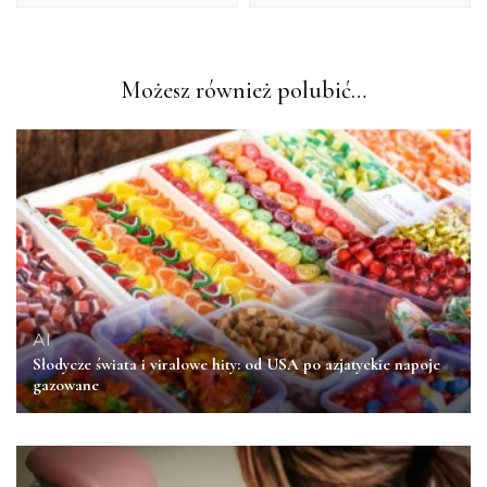
Możesz również polubić…
AI
Słodycze świata i viralowe hity: od USA po azjatyckie napoje
gazowane