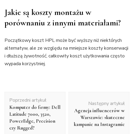
Jakie są koszty montażu w
porównaniu z innymi materiałami?
Początkowy koszt HPL może być wyższy niż niektórych
alternatyw, ale ze względu na mniejsze koszty konserwacji
i dłuższą żywotność, całkowity koszt użytkowania często
wypada korzystniej.
Nawigacja
Poprzedni artykuł
wpisu
Następny artykuł
Komputer do firmy: Dell
Agencja influencerów w
Latitude 7000, 3520,
Warszawie: skuteczne
PowerEdge, Precision
kampanie na Instagramie
czy Rugged?