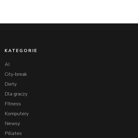
KATEGORIE
AI
City-break
Diety
Dla graczy
FItness
Komputery
Newsy
Pillates