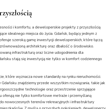
rzyszłością
ości i komfortu, a deweloperskie projekty z przyszłością
jące idealnego miejsca do życia. Gdańsk, będący jednym z
 oferuje szeroką gamę inwestycji deweloperskich, które łączą
 zrównoważoną architekturę oraz dbałość o środowisko.
waną infrastrukturą oraz liczne udogodnienia dla
ńsku stają się inwestycją nie tylko w komfort codziennego
cie, które wyznacza nowe standardy na rynku nieruchomości.
Gdańsku znajdziemy przede wszystkim rozwiązania, takie jak
rgooszczędne technologie oraz przestrzenie sprzyjające
u oferują nie tylko komfortowe metraże i przemyślaną
do nowoczesnych terenów rekreacyjnych i infrastruktury
ia mieszkańców. Z myślą o przyszłych pokoleniach, deweloperzy