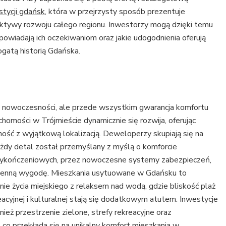
tycji gdańsk
, która w przejrzysty sposób prezentuje
ktywy rozwoju całego regionu. Inwestorzy mogą dzięki temu
dpowiadają ich oczekiwaniom oraz jakie udogodnienia oferują
gatą historią Gdańska.
 nowoczesności, ale przede wszystkim gwarancja komfortu
homości w Trójmieście dynamicznie się rozwija, oferując
ność z wyjątkową lokalizacją. Deweloperzy skupiają się na
ażdy detal został przemyślany z myślą o komforcie
wykończeniowych, przez nowoczesne systemy zabezpieczeń,
dzienną wygodę. Mieszkania usytuowane w Gdańsku to
nie życia miejskiego z relaksem nad wodą, gdzie bliskość plaż
eacyjnej i kulturalnej stają się dodatkowym atutem. Inwestycje
ież przestrzenie zielone, strefy rekreacyjne oraz
 co przekłada się na unikalny komfort mieszkania w