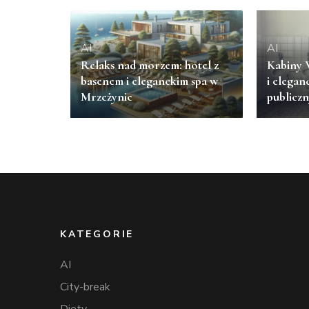
AI
AI
Relaks nad morzem: hotel z
Kabiny 
basenem i eleganckim spa w
i elegan
Mrzeżynie
publicz
KATEGORIE
AI
City-break