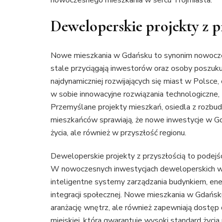
nowoczesnego mieszkania w sercu Trójmiasta.
Deweloperskie projekty z p
Nowe mieszkania w Gdańsku to synonim nowoczesn
stale przyciągają inwestorów oraz osoby poszuku
najdynamiczniej rozwijających się miast w Polsce,
w sobie innowacyjne rozwiązania technologiczne,
Przemyślane projekty mieszkań, osiedla z rozbudo
mieszkańców sprawiają, że nowe inwestycje w Gda
życia, ale również w przyszłość regionu.
Deweloperskie projekty z przyszłością to podejś
W nowoczesnych inwestycjach deweloperskich w 
inteligentne systemy zarządzania budynkiem, ene
integracji społecznej. Nowe mieszkania w Gdańsk
aranżację wnętrz, ale również zapewniają dostęp 
miejskiej, która gwarantuje wysoki standard życ