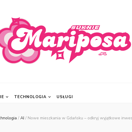
posa.pl
IE
TECHNOLOGIA
USŁUGI
chnologia
/
AI
/
Nowe mieszkania w Gdańsku – odkryj wyjątkowe inwes