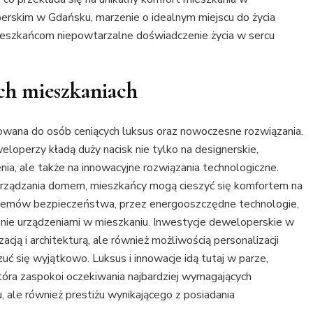
perskim w Gdańsku, marzenie o idealnym miejscu do życia
mieszkańcom niepowtarzalne doświadczenie życia w sercu
ch mieszkaniach
wana do osób ceniących luksus oraz nowoczesne rozwiązania.
loperzy kładą duży nacisk nie tylko na designerskie,
ia, ale także na innowacyjne rozwiązania technologiczne.
arządzania domem, mieszkańcy mogą cieszyć się komfortem na
emów bezpieczeństwa, przez energooszczędne technologie,
anie urządzeniami w mieszkaniu. Inwestycje deweloperskie w
acją i architekturą, ale również możliwością personalizacji
zuć się wyjątkowo. Luksus i innowacje idą tutaj w parze,
która zaspokoi oczekiwania najbardziej wymagających
ale również prestiżu wynikającego z posiadania