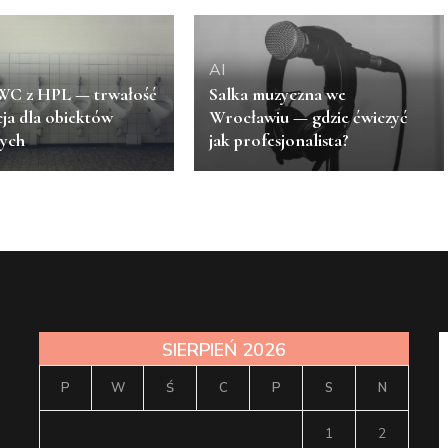
AI
WC z HPL — trwałość
Salka muzyczna we
cja dla obiektów
Wrocławiu — gdzie ćwiczyć
nych
jak profesjonalista?
SIERPIEŃ 2026
P
W
Ś
C
P
S
N
1
2