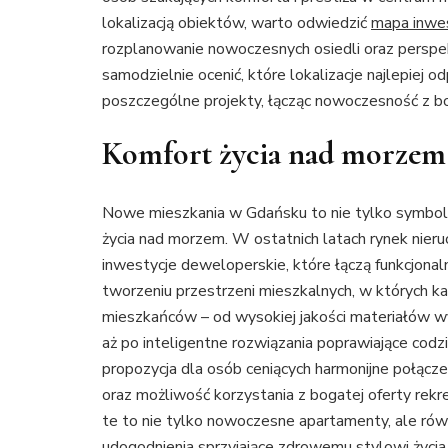
lokalizacją obiektów, warto odwiedzić
mapa inwes
rozplanowanie nowoczesnych osiedli oraz perspe
samodzielnie ocenić, które lokalizacje najlepiej o
poszczególne projekty, łącząc nowoczesność z bo
Komfort życia nad morzem
Nowe mieszkania w Gdańsku to nie tylko symbol
życia nad morzem. W ostatnich latach rynek nieruc
inwestycje deweloperskie, które łączą funkcjonal
tworzeniu przestrzeni mieszkalnych, w których k
mieszkańców – od wysokiej jakości materiałów 
aż po inteligentne rozwiązania poprawiające co
propozycja dla osób ceniących harmonijne połącze
oraz możliwość korzystania z bogatej oferty rekr
te to nie tylko nowoczesne apartamenty, ale równ
udogodnienia sprzyjające zdrowemu stylowi życia,