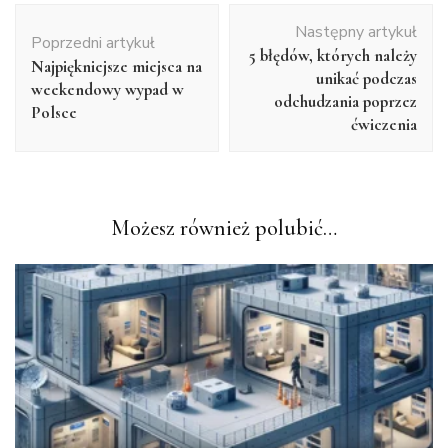
Nawigacja
Następny artykuł
wpisu
Poprzedni artykuł
5 błędów, których należy
Najpiękniejsze miejsca na
unikać podczas
weekendowy wypad w
odchudzania poprzez
Polsce
ćwiczenia
Możesz również polubić…