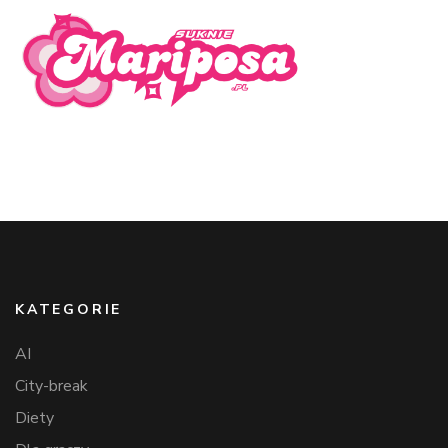
KATEGORIE
AI
City-break
Diety