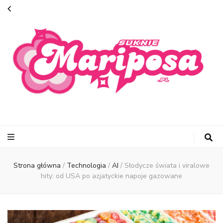
suknie-
mariposa.pl
Strona główna
/
Technologia
/
AI
/
Słodycze świata i viralowe
hity: od USA po azjatyckie napoje gazowane