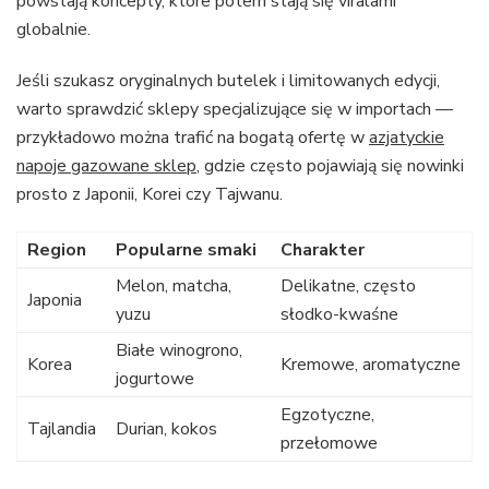
powstają koncepty, które potem stają się viralami
globalnie.
Jeśli szukasz oryginalnych butelek i limitowanych edycji,
warto sprawdzić sklepy specjalizujące się w importach —
przykładowo można trafić na bogatą ofertę w
azjatyckie
napoje gazowane sklep
, gdzie często pojawiają się nowinki
prosto z Japonii, Korei czy Tajwanu.
Region
Popularne smaki
Charakter
Melon, matcha,
Delikatne, często
Japonia
yuzu
słodko-kwaśne
Białe winogrono,
Korea
Kremowe, aromatyczne
jogurtowe
Egzotyczne,
Tajlandia
Durian, kokos
przełomowe