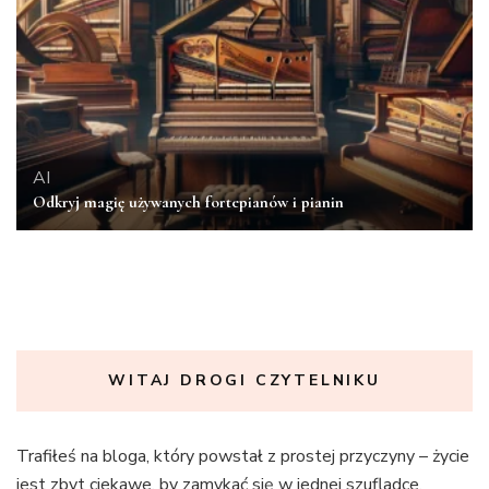
AI
Odkryj magię używanych fortepianów i pianin
WITAJ DROGI CZYTELNIKU
Trafiłeś na bloga, który powstał z prostej przyczyny – życie
jest zbyt ciekawe, by zamykać się w jednej szufladce.