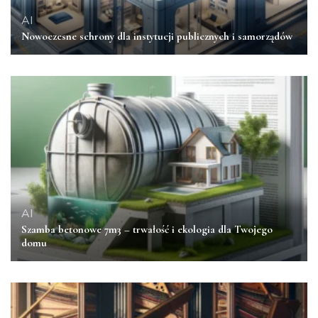
AI
Nowoczesne schrony dla instytucji publicznych i samorządów
AI
Szamba betonowe 7m3 – trwałość i ekologia dla Twojego
domu