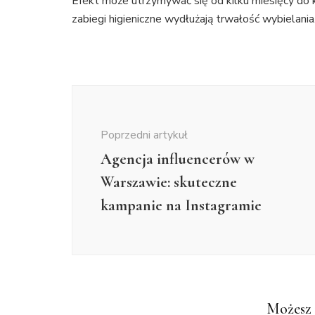
Efekt może utrzymywać się od kilku miesięcy do ki
zabiegi higieniczne wydłużają trwałość wybielania
Nawigacja
wpisu
Poprzedni artykuł
Agencja influencerów w
Warszawie: skuteczne
kampanie na Instagramie
Możesz 