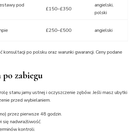
zestawy pod
angielski,
£150–£350
polski
mpie
£250–£500
angielski
ć konsultacji po polsku oraz warunki gwarancji. Ceny podane
a po zabiegu
lę stanu jamy ustnej i oczyszczenie zębów. Jeśli masz ubytki
czenie przed wybielaniem.
no) przez pierwsze 48 godzin.
i się nadwrażliwość.
erminów kontroli.