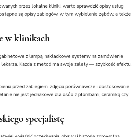
owanych przez lokalne kliniki, warto sprawdzić opisy usług
 dostępne są opisy zabiegów, w tym
wybielanie zębów
, a także
e w klinikach
gi gabinetowe z lampą, nakładkowe systemy na zamówienie
 lekarza. Każda z metod ma swoje zalety — szybkość efektu,
bienia przed zabiegiem, zdjęcia porównawcze i dostosowanie
lanie nie jest jednakowe dla osób z plombami, ceramiką czy
kiego specjalistę
atwiej wyjaśnić oczekiwania, obawy i historię zdrowotną.