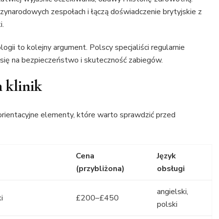
dzynarodowych zespołach i łączą doświadczenie brytyjskie z
i.
ii to kolejny argument. Polscy specjaliści regularnie
a się na bezpieczeństwo i skuteczność zabiegów.
 klinik
ientacyjne elementy, które warto sprawdzić przed
Cena
Język
(przybliżona)
obsługi
angielski,
i
£200–£450
polski