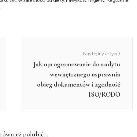
lku lat, w zależności od diety, nawyków i higieny. Regularne
.
Następny artykuł
Jak oprogramowanie do audytu
wewnętrznego usprawnia
obieg dokumentów i zgodność
ISO/RODO
również polubić…