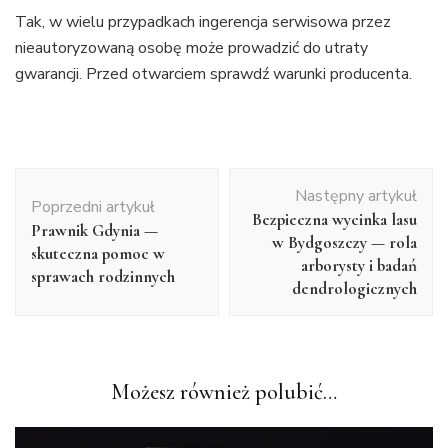
Tak, w wielu przypadkach ingerencja serwisowa przez
nieautoryzowaną osobę może prowadzić do utraty
gwarancji. Przed otwarciem sprawdź warunki producenta.
Nawigacja
Następny artykuł
wpisu
Poprzedni artykuł
Bezpieczna wycinka lasu
Prawnik Gdynia —
w Bydgoszczy — rola
skuteczna pomoc w
arborysty i badań
sprawach rodzinnych
dendrologicznych
Możesz również polubić…