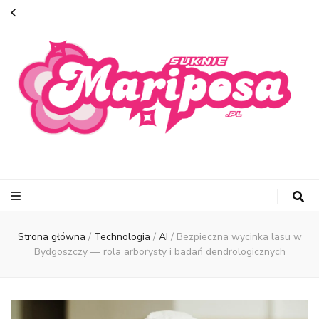
suknie-
mariposa.pl
Strona główna
/
Technologia
/
AI
/
Bezpieczna wycinka lasu w
Bydgoszczy — rola arborysty i badań dendrologicznych